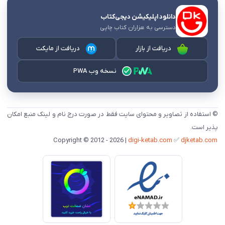
دانلود اپلیکیشن دیجی‌کتاب
دسترسی به هزاران کتاب چاپی
دریافت از بازار
دریافت از مایکت
نسخه وب PWA
© استفاده از تصاویر و محتوای سایت فقط در صورت درج نام و لینک منبع امکان
پذیر است.
digi-ketab.com
✅
djketab.com
Copyright © 2012 - 2026 |