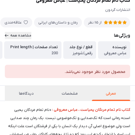
کتاب نام تمام مردگان یحیاست | عباس معروفی
انتشارات گردون
رمان و داستان‌های ایرانی
علاقه‌مندی
از
115
نظر
ویژگی‌ها
مشاهده همه
نویسنده
قطع / نوع جلد
تعداد صفحات | Print length
عباس معروفی
رقعی/شومیز
200
محصول مورد نظر موجود نمی‌باشد.
معرفی
مشخصات
دیدگاه‌ها
کتاب نام تمام مردگان یحیاست ، عباس معروفی :
«نام تمام مردگان یحیی
است» رمانی است که تک‌صدایی و تک‌موضوعی نیست. یک رمان چند صدایی
است ولی موضوع اصلی آن دیدار یک انسان با یکی از فرشتگان است.علت اینکه
این اسم را انتخاب کردم این بود که دو تا از بچه‌های کاراکتر رمان من اسمشان