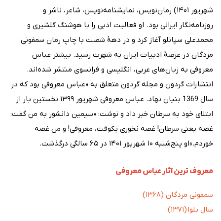
شهریور ۱۴۰۱) رمان‌نویس، نمایشنامه‌نویس، شاعر، ناشر و
روزنامه‌نگار ایرانی بود. او فعالیت ادبی را با هوشنگ گلشیری و
محمدعلی سپانلو آغاز کرد و در دههٔ شصت با چاپ رمان سمفونی
مردگان در عرصهٔ ادبیات ایران به شهرت رسید. بیشتر عباس
معروفی به زبان‌های عربی، انگلیسی و فرانسوی منتشر شده‌اند.
انتشارات گردون و مجله گردون متعلق به «عباس معروفی بود که در
سال 1369 بنیان نهاد. عباس معروفی شهریور ۱۳۹۹ نخستین بار از
ابتلای خود به سرطان خبر داد و نوشت: «سیمین دانشور به من گفت:
غصه یعنی سرطان! غصه نخوری یکوقت، معروفی! و من غصه
خوردم.»او پنج‌شنبه ۱۰ شهریور ۱۴۰۱ در ۶۵ سالگی درگذشت.
معروف ترین آثار عباس معروفی
سمفونی مردگان (۱۳۶۸)
سال بلوا (۱۳۷۱)