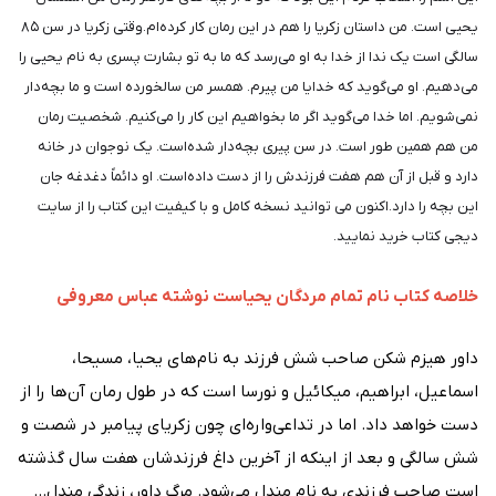
یحیی است. من داستان زکریا را هم در این رمان کار کرده‌ام.وقتی زکریا در سن ۸۵
سالگی است یک ندا از خدا به او می‌رسد که ما به تو بشارت پسری به نام یحیی را
می‌دهیم. او می‌گوید که خدایا من پیرم. همسر من سالخورده است و ما بچه‌دار
نمی‌شویم. اما خدا می‌گوید اگر ما بخواهیم این کار را می‌کنیم. شخصیت رمان
من هم همین طور است. در سن پیری بچه‌دار شده‌است. یک نوجوان در خانه
دارد و قبل از آن هم هفت فرزندش را از دست داده‌است. او دائماً دغدغه جان
این بچه را دارد.اکنون می توانید نسخه کامل و با کیفیت این کتاب را از سایت
دیجی کتاب خرید نمایید.
خلاصه کتاب نام تمام مردگان یحیاست نوشته عباس معروفی
داور هیزم شکن صاحب شش فرزند به نام‌های یحیا، مسیحا،
اسماعیل، ابراهیم، میکائیل و نورسا است که در طول رمان آن‌ها را از
دست خواهد داد. اما در تداعی‌واره‌ای چون زکریای پیامبر در شصت و
شش سالگی و بعد از اینکه از آخرین داغ فرزندشان هفت سال گذشته
است صاحب فرزندی به نام مندل می‌شود. مرگ داور، زندگی مندل...