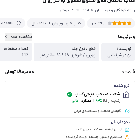
کتاب داستان های مثنوی معنوی به نثر روان
ویژه کودکان و نوجوانان 🔸 انتشارات داریوش
کتاب‌های نوجوان 10 تا ۱6 سال
علاقه‌من
از
29
نظر
ویژگی‌ها
مشاهده همه
نویسنده
قطع / نوع جلد
تعداد صفحات
بهادر شرفخانی
وزیری / شومیز ، 16 * 23 سانتی‌متر
112
180,000
قیمت:
تومان
فروشنده
شعب منتخب دیجی‌کتاب
رضایت از کالا
۹۴٪
|
عملکرد:
عالی
گارانتی اصالت و بسته‌بندی ایمن
نحوه ارسال
ارسال از شعب منتخب دیجی‌کتاب
مستقیم و بدون واسطه توسط فروشنده