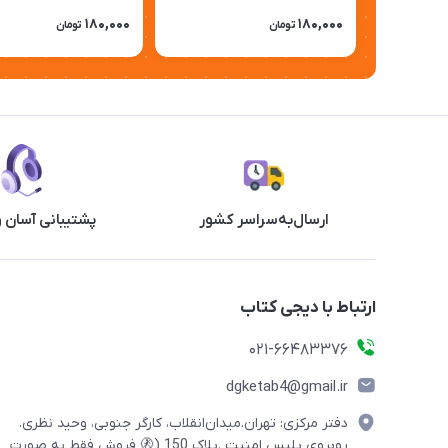
180,000
180,000
تومان
تومان
ارسال‌به‌سراسر کشور
پشتیبانی آسان 
ارتباط با دیجی کتاب
021-66483376
dgketab4@gmail.ir
دفتر مرکزی: تهران.میدان‌انقلاب، کارگر جنوبی، وحید نظری.
روبروی پلیس امنیت .پلاک 150 (🚷 فروش فقط به صورت