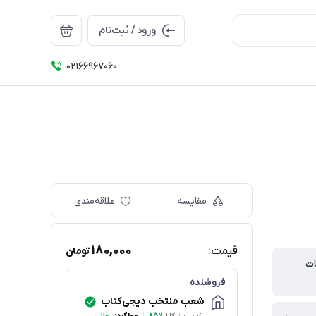
ورود / ثبت‌نام
۰۲۱66967060
مقایسه
علاقه‌مندی
180,000
قیمت:
تومان
ات
فروشنده
شعب منتخب دیجی‌کتاب