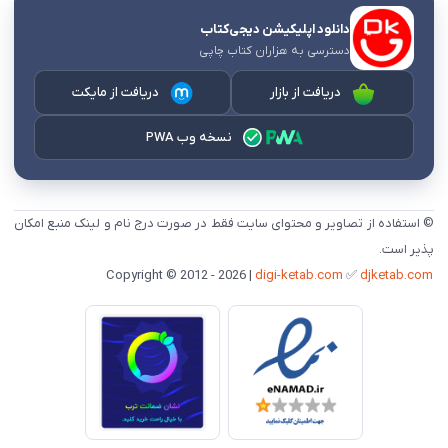
دانلود اپلیکیشن دیجی‌کتاب
دسترسی به هزاران کتاب چاپی
دریافت از بازار
دریافت از مایکت
نسخه وب PWA
© استفاده از تصاویر و محتوای سایت فقط در صورت درج نام و لینک منبع امکان
پذیر است.
digi-ketab.com
✅
djketab.com
Copyright © 2012 - 2026 |