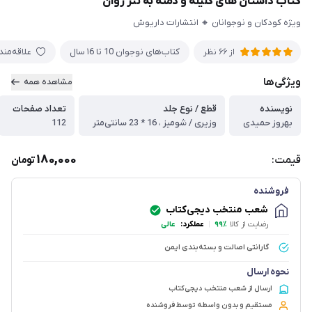
کتاب داستان های کلیله و دمنه به نثر روان
ویژه کودکان و نوجوانان 🔸 انتشارات داریوش
کتاب‌های نوجوان 10 تا ۱6 سال
علاقه‌من
از 66 نظر
ویژگی‌ها
مشاهده همه
نویسنده
قطع / نوع جلد
تعداد صفحات
بهروز حمیدی
وزیری / شومیز ، 16 * 23 سانتی‌متر
112
180,000
قیمت:
تومان
فروشنده
شعب منتخب دیجی‌کتاب
رضایت از کالا
۹۹٪
|
عملکرد:
عالی
گارانتی اصالت و بسته‌بندی ایمن
نحوه ارسال
ارسال از شعب منتخب دیجی‌کتاب
مستقیم و بدون واسطه توسط فروشنده