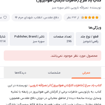
کتاب باد سرخ (خاطرات کارکنان هوانیروز)
نویسنده: نصرالله نارویی ناشر:سوره سبز
دفاع مقدس، انقلاب، شهدای حرم ☫
عل
از 272 نظر
ویژگی‌ها
قطع / نوع جلد
تعداد صفحات
ناشر | Publisher, Brand
شابک 13 رقمی | 3
رقعی/شومیز
296
سوره سبز
0114
محصول مورد نظر موجود نمی‌باشد.
معرفی
مشخصات
دیدگاه‌ها
کتاب باد سرخ (خاطرات کارکنان هوانیروز) اثر نصرالله نارویی :
نویسنده در این
کتاب، به بازنویسی خاطرات برخی از کارکنان فنی هوانیروز در رابطه با تخلیه
وسایل پرنده سانحه دیده از مناطق عملیاتی در دوران دفاع مقدس همچون:
مناطق عملیاتی بستان؛ خیبر؛ اژدر؛ چفیر؛ هویزه؛ چنانه؛ فکه؛ سوسنگرد؛ شادگان؛