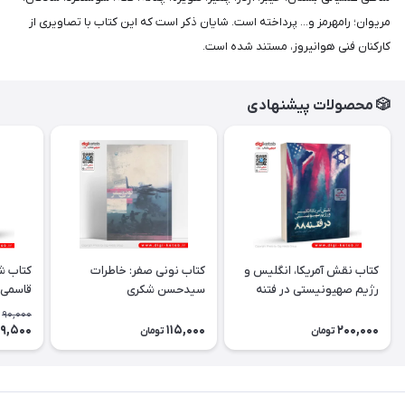
مریوان؛ رامهرمز و... پرداخته است. شایان ذکر است که این کتاب با تصاویری از
کارکنان فنی هوانیروز، مستند شده است.
🎲 محصولات پیشنهادی
کتاب نقش آمریكا، انگلیس و
کتاب نونی صفر: خاطرات
کتاب شا
رژیم صهیونیستی در فتنه
سیدحسن شکری
قاسمی 
1388
90,000
9,500
115,000
200,000
تومان
تومان