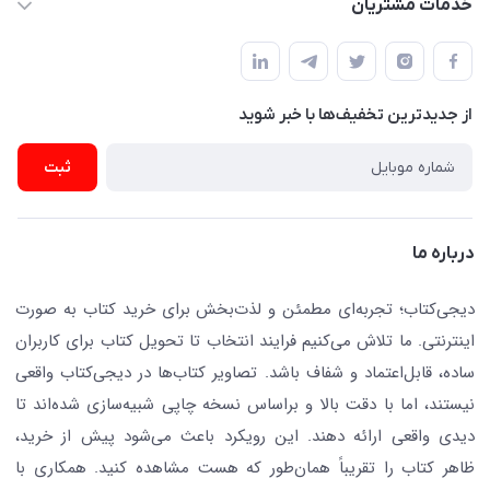
خدمات مشتریان
دفتر مرکزی: تهران.میدان‌انقلاب، کارگر جنوبی، وحید نظری. روبروی
فروشگاه
راهنما
پلیس امنیت .پلاک 150 (🚷 فروش فقط به صورت آنلاین)
ناشران همکار
پیگیری سفارشات
نویسندگان و مترجمان
از جدید‌ترین تخفیف‌ها با‌ خبر شوید
رهگیری مرسولات پستی
لوازم التحریر
ارسال تیکت پشتیبانی
ثبت
تجهیزات آموزشی و کمک آموزشی
حریم خصوصی
کافه دیجی کتاب
تماس با ما
درباره ما
جستجو در سایت
درباره ما
کتابیاب
دیجی‌کتاب؛ تجربه‌ای مطمئن و لذت‌بخش برای خرید کتاب به صورت
اینترنتی. ما تلاش می‌کنیم فرایند انتخاب تا تحویل کتاب برای کاربران
ساده، قابل‌اعتماد و شفاف باشد. تصاویر کتاب‌ها در دیجی‌کتاب واقعی
نیستند، اما با دقت بالا و براساس نسخه چاپی شبیه‌سازی شده‌اند تا
دیدی واقعی ارائه دهند. این رویکرد باعث می‌شود پیش از خرید،
ظاهر کتاب را تقریباً همان‌طور که هست مشاهده کنید. همکاری با