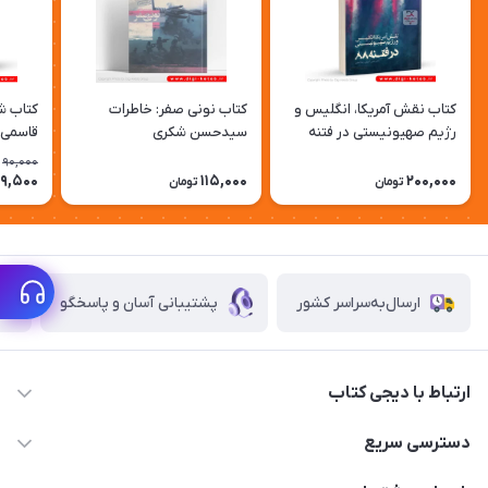
کتاب نقش آمریكا، انگلیس و
کتاب نونی صفر: خاطرات
کتاب شا
رژیم صهیونیستی در فتنه
سیدحسن شکری
قاسمی 
1388
90,000
9,500
115,000
200,000
تومان
تومان
ارسال‌به‌سراسر کشور
پشتیبانی آسان و پاسخگو
ارتباط با دیجی کتاب
021-66483376
دسترسی سریع
dgketab4@gmail.ir
کتاب (دسته‌بندی)