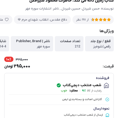
کتاب زمین ناله می کند: خاطرات محمود شیرافکن
نویسنده: حسن شیردل، حسین شیردل , ناشر: انتشارات سوره مهر
دفاع مقدس، انقلاب، شهدای حرم ☫
علا
از
198
نظر
ویژگی‌ها
قطع / نوع جلد
تعداد صفحات
ناشر | Publisher, Brand
شابک 13 رقمی | 3
رقعی/شومیز
212
سوره مهر
14-4
10٪
325,000
295,000
قیمت:
تومان
فروشنده
شعب منتخب دیجی‌کتاب
رضایت از کالا
۹۱٪
|
عملکرد:
خوب
گارانتی اصالت و بسته‌بندی ایمن
نحوه ارسال
ارسال از شعب منتخب دیجی‌کتاب