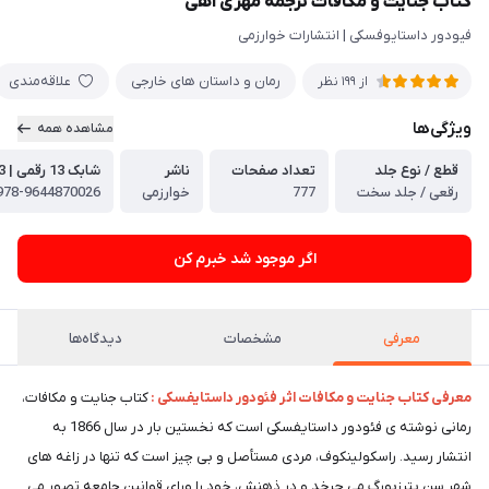
کتاب جنایت و مکافات ترجمه مهری آهی
فیودور داستایوفسکی | انتشارات خوارزمی
رمان و داستان های خارجی
علاقه‌مندی
از
199
نظر
ویژگی‌ها
مشاهده همه
قطع / نوع جلد
تعداد صفحات
ناشر
شابک 13 رقمی | ISBN-13
رقعی / جلد سخت
777
خوارزمی
978-9644870026
اگر موجود شد خبرم کن
معرفی
مشخصات
دیدگاه‌ها
معرفی کتاب جنایت و مکافات اثر فئودور داستایفسکی :
کتاب جنایت و مکافات،
رمانی نوشته ی فئودور داستایفسکی است که نخستین بار در سال 1866 به
انتشار رسید. راسکولینکوف، مردی مستأصل و بی چیز است که تنها در زاغه های
شهر سن پترزبورگ می چرخد و در ذهنش، خود را ورای قوانین جامعه تصور می