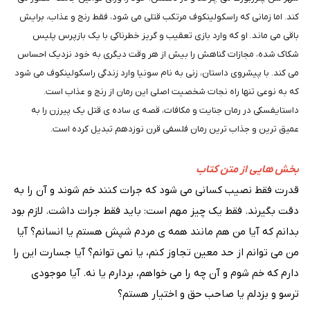
کند. اما زمانی که راسکولینکوف مرتکب قتلی می شود، فقط رنج و عذاب، برایش
باقی می ماند. او که وارد بازی تعقیب و گریز خطرناکی با یک بازپرس پلیس
شکاک شده، مجازات گناهش را بیش از هر وقت دیگری به خود نزدیک احساس
می کند. با پیشروی داستان، زنی به نام سونیا وارد زندگی راسکولینکوف می شود
که به نوعی تنها راه نجات شخصیت اصلی این رمان از رنج و عذاب است.
داستایفسکی در رمان جنایت و مکافات، قصه ی ساده ی قتل یک پیرزن را به
عمیق ترین و جذاب ترین رمان فلسفی قرن نوزدهم تبدیل کرده است.
بخش هایی از متن کتاب
قدرت فقط نصیب کسانی می شود که جرات کنند خم شوند و آن را به
دقت بگیرند. فقط یک چیز مهم است: باید فقط جرات داشت. لازم بود
بدانم که آیا من هم مانند همه ی مردم شپش هستم یا انسانم؟ آیا
من می توانم از حد معین تجاوز کنم، یا نمی توانم؟ آیا جسارت این را
دارم که خم شوم و آن چه را می خواهم، بردارم یا نه. آیا موجودی
ترسو و بزدلم یا صاحب حق و اختیار هستم؟