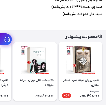
صندوق لعنت (۱۳۹۴) (نمایش‌نامه)
بلیط خان‌عمو (نمایش‌نامه)
🎲 محصولات پیشنهادی
کتاب رویای نیمه شب | مظفر
کتاب شب های تهران | غزاله
کتاب د
سالاری
علیزاده
دیگر | 
600,000
0,000
800,000
450,000
25٪
تومان
تومان