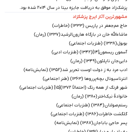
پزشک‌زاد موفق به دریافت جایزه بیتا در سال ۲۰۱۴ شده بود.
مشهورترین آثار ایرج پزشکزاد
حاج مم‌جعفر در پاریس (۱۳۳۳) (خاطرات)
ماشاءالله خان در بارگاه هارون‌الرشید (۱۳۳۷) (رمان)
بوبول (۱۳۳۸) (طنزیات اجتماعی)
آسمون ریسمون[۱۴] (۱۳۴۲) (طنزیات ادبی)
دایی‌جان ناپلئون (۱۳۴۹) (رمان)
ادب مرد به ز دولت اوست تحریر شد (۱۳۵۲) (نمایش‌نامه)
انترناسیونال بچه‌پرروها (۱۳۶۳) (طنر اجتماعی)
شهر فرنگ از همه رنگ (احتمالاً ۱۳۷۲)[۱۵] (طنزیات اجتماعی)
خانوادهٔ نیک‌اختر (۱۳۸۰) (رمان)
رستم‌صولتان (۱۳۸۴) (طنزیات اجتماعی)
گلگشت خاطرات (۱۳۸۶) (طنزیات اجتماعی)
پسر حاجی باباجان (۱۳۸۷) (نمایش‌نامه)
به یاد یار و دیار (۱۳۹۱) (خاطرات)