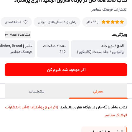
کتاب ماشاءالله خان در بارگاه هارون الرشید | ایرج پزشکزاد
انتشارات فرهنگ معاصر
رمان و داستان‌های ایرانی
علاقه‌مندی
از 96 نظر
ویژگی‌ها
مشاهده همه
قطع / نوع جلد
تعداد صفحات
ناشر | Publisher, Brand
پالتویی / جلد سخت (گاینگور)
312
فرهنگ معاصر
اگر موجود شد خبرم کن
معرفی
مشخصات
کتاب ماشاءالله خان در بارگاه هارون الرشید
| اثر ایرج پزشکزاد | ناشر : انتشارات
فرهنگ معاصر