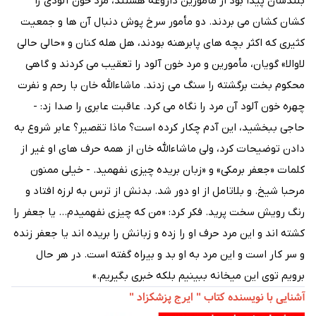
بلندشان پیدا بود از مأمورین داروغه هستند، مرد خون آلودی را
کشان کشان می بردند. دو مأمور سرخ پوش دنبال آن ها و جمعیت
کثیری که اکثر بچه های پابرهنه بودند، هل هله کنان و «حالی حالی
لاوالا» گویان، مأمورین و مرد خون آلود را تعقیب می کردند و گاهی
محکوم بخت برگشته را سنگ می زدند. ماشاءالله خان با رحم و نفرت
چهره خون آلود آن مرد را نگاه می کرد. عاقبت عابری را صدا زد: -
حاجی ببخشید، این آدم چکار کرده است؟ ماذا تقصیر؟ عابر شروع به
دادن توضیحات کرد، ولی ماشاءالله خان از همه حرف های او غیر از
کلمات «جعفر برمکی» و «زبان بریده چیزی نفهمید. - خیلی ممنون
مرحبا شیخ. و بلاتامل از او دور شد. بدنش از ترس به لرزه افتاد و
رنگ رویش سخت پرید. فکر کرد: «من که چیزی نفهمیدم... یا جعفر را
کشته اند و این مرد حرف او را زده و زبانش را بریده اند یا جعفر زنده
و سر کار است و این مرد به او بد و بیراه گفته است. در هر حال
برویم توی این میخانه ببینیم بلکه خبری بگیریم.»
آشنایی با نویسنده کتاب " ایرج پزشکزاد "