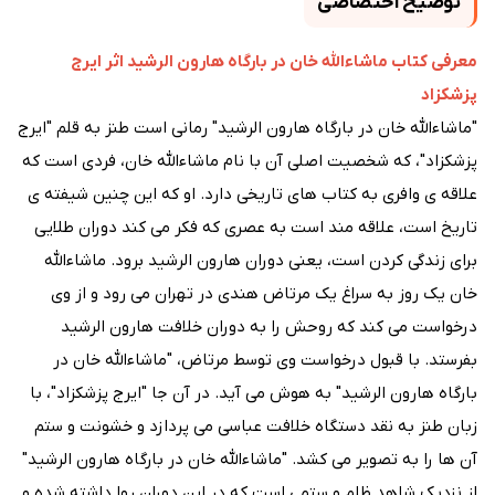
توضیح اختصاصی
معرفی کتاب ماشاءالله خان در بارگاه هارون الرشید اثر ایرج
پزشکزاد
"ماشاءالله خان در بارگاه هارون الرشید" رمانی است طنز به قلم "ایرج
پزشکزاد"، که شخصیت اصلی آن با نام ماشاءالله خان، فردی است که
علاقه ی وافری به کتاب های تاریخی دارد. او که این چنین شیفته ی
تاریخ است، علاقه مند است به عصری که فکر می کند دوران طلایی
برای زندگی کردن است، یعنی دوران هارون الرشید برود. ماشاءالله
خان یک روز به سراغ یک مرتاض هندی در تهران می رود و از وی
درخواست می کند که روحش را به دوران خلافت هارون الرشید
بفرستد. با قبول درخواست وی توسط مرتاض، "ماشاءالله خان در
بارگاه هارون الرشید" به هوش می آید. در آن جا "ایرج پزشکزاد"، با
زبان طنز به نقد دستگاه خلافت عباسی می پردازد و خشونت و ستم
آن ها را به تصویر می کشد. "ماشاءالله خان در بارگاه هارون الرشید"
از نزدیک شاهد ظلم و ستمی است که در این دوران روا داشته شده و