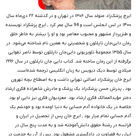
ایرج پزشک‌زاد متولد سال ۱۳۰۶ در تهران و در گذشته ۲۲ دی‌ماه سال
۱۴۰۰ در لس انجلس است و 94 سال عمر کرد , ایرج پزشکزاد نویسنده
و طنزپرداز مشهور و محبوب معاصر بود و او را بیشتر به خاطر خلق
رمان دایی‌جان ناپلئون و شخصیتی به همین نام شناخته می‌شود. در
سال ۱۳۵۵ مجموعهٔ تلویزیونی دایی‌جان ناپلئون توسط ناصر تقوایی
برگرفته از این رمان ساخته شد. کتاب دایی جان ناپلئون در سال ۱۹۹۶
میلادی توسط دیک دیویس به زبان انگلیسی ترجمه شده‌است.
ایرج خان پزشک‌زاد اصالتی تهرانی داشت و به اصطلاح بچه تهرون
بود , پدرش حسن پزشک‌زاد یک پزشک و مادرش شاهزاده فکری ارشاد
دختر مؤیدالممالک فکری ارشاد بود. معزدیوان فکری نیز دایی او بود.
خلاصه در یک خانواده آدم حسابی به دنیا اومده بود و خودشم یک
آدم حسابی تمام عیار بود , ایرج خان پس از تحصیل در ایران و
فرانسه در رشتهٔ حقوق دانش‌آموخته شد و به مدت پنج سال در
ایران به قضاوت در دادگستری مشغول بود. پس از آن به خدمت در