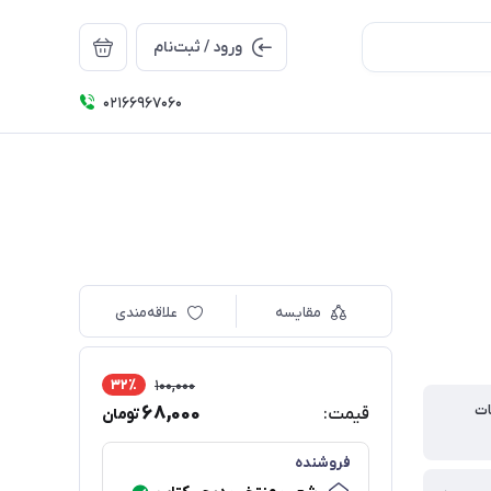
ورود / ثبت‌نام
۰۲۱66967060
مقایسه
علاقه‌مندی
32٪
100,000
ات
68,000
قیمت:
تومان
فروشنده