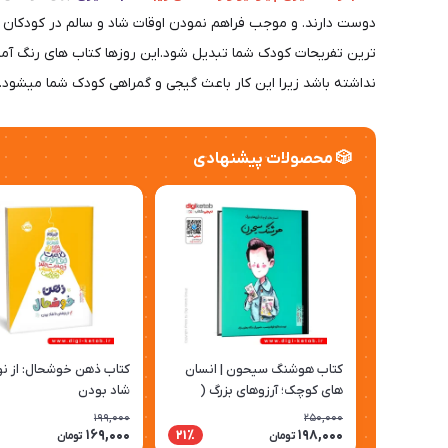
دوست دارند. و موجب فراهم نمودن اوقات شاد و سالم در کودکان و
ترین تفریحات کودک شما تبدیل شود.این روزها کتاب های رنگ آمیزی 
نداشته باشد زیرا این کار باعث گیجی و گمراهی کودک شما میشود.
🎲 محصولات پیشنهادی
کتاب هوشنگ سیحون | انسان
کتاب ذهن خوشحال: از نو
های کوچک؛ آرزوهای بزرگ (
شاد بودن
کودک، مصور)
199,000
250,000
169,000
198,000
21٪
تومان
تومان