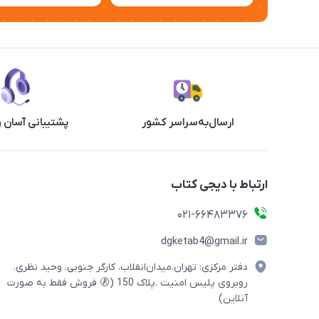
ارسال‌به‌سراسر کشور
پشتیبانی آسان 
ارتباط با دیجی کتاب
021-66483376
dgketab4@gmail.ir
دفتر مرکزی: تهران.میدان‌انقلاب، کارگر جنوبی، وحید نظری.
روبروی پلیس امنیت .پلاک 150 (🚷 فروش فقط به صورت
آنلاین)