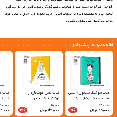
خواندن می‌تواند سبب رشد و خلاقیت ذهنی کودکان شود.اکنون می توانید این
کتاب زیبا را با تخفیف ویژه به صورت آنلاین خرید نموده و در منزل یا محل خود
در سراسر کشور مان تحویل بگیرید.
🎲 محصولات پیشنهادی
کتاب هوشنگ سیحون | انسان
کتاب ذهن خوشحال: از
کتاب ما
های کوچک؛ آرزوهای بزرگ (
نوشتن تا شاد بودن
کوچک؛ 
کودک، مصور)
مصور)
220,000
199,000
250,000
74,000
169,000
198,000
16٪
21٪
تومان
تومان