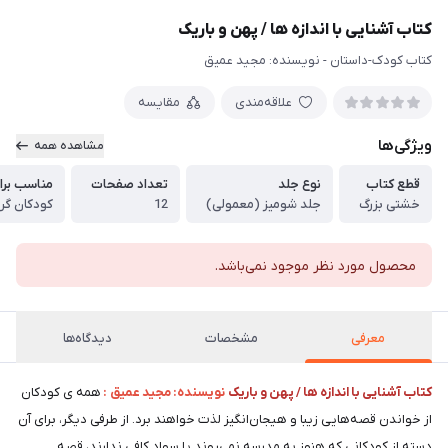
کتاب آشنایی با اندازه ها / پهن و باریک
کتاب کودک-داستان - نويسنده: مجید عمیق
علاقه‌مندی
مقایسه
ویژگی‌ها
مشاهده همه
قطع کتاب
نوع جلد
تعداد صفحات
مناسب برا
خشتی بزرگ
جلد شومیز (معمولی)
12
کودکان گر
محصول مورد نظر موجود نمی‌باشد.
معرفی
مشخصات
دیدگاه‌ها
کتاب آشنایی با اندازه ها / پهن و باریک
نويسنده: مجید عمیق :
همه ی کودکان
از خواندن قصه‌هایی زیبا و هیجان‌انگیز لذت خواهند برد. از طرفی دیگر، برای آن
دسته از کودکانی که هنوز به مدرسه نمی‌روند یا سواد کافی ندارند، قصه