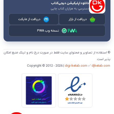
دانلود اپلیکیشن دیجی‌کتاب
دسترسی به هزاران کتاب چاپی
دریافت از بازار
دریافت از مایکت
نسخه وب PWA
© استفاده از تصاویر و محتوای سایت فقط در صورت درج نام و لینک منبع امکان
پذیر است.
digi-ketab.com
✅
djketab.com
Copyright © 2012 - 2026 |