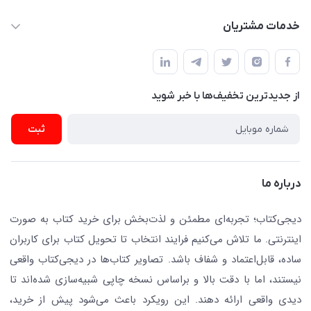
dgketab4@gmail.ir
کتاب (دسته‌بندی)
خدمات مشتریان
دفتر مرکزی: تهران.میدان‌انقلاب، کارگر جنوبی، وحید نظری. روبروی
فروشگاه
راهنما
پلیس امنیت .پلاک 150 (🚷 فروش فقط به صورت آنلاین)
ناشران همکار
پیگیری سفارشات
نویسندگان و مترجمان
از جدید‌ترین تخفیف‌ها با‌ خبر شوید
رهگیری مرسولات پستی
لوازم التحریر
ارسال تیکت پشتیبانی
ثبت
تجهیزات آموزشی و کمک آموزشی
حریم خصوصی
کافه دیجی کتاب
تماس با ما
درباره ما
جستجو در سایت
درباره ما
کتابیاب
دیجی‌کتاب؛ تجربه‌ای مطمئن و لذت‌بخش برای خرید کتاب به صورت
اینترنتی. ما تلاش می‌کنیم فرایند انتخاب تا تحویل کتاب برای کاربران
ساده، قابل‌اعتماد و شفاف باشد. تصاویر کتاب‌ها در دیجی‌کتاب واقعی
نیستند، اما با دقت بالا و براساس نسخه چاپی شبیه‌سازی شده‌اند تا
دیدی واقعی ارائه دهند. این رویکرد باعث می‌شود پیش از خرید،