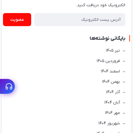
الکترونیک خود دریافت کنید.
عضویت
بایگانی نوشته‌ها
تير 1405
فروردین 1405
اسفند 1404
بهمن 1404
آذر 1404
آبان 1404
مهر 1404
شهریور 1404