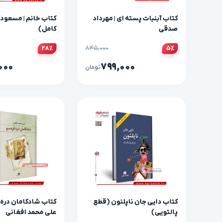
کتاب آبنبات پسته ای | مهرداد
کتاب خانم | مسعود 
صدقی
کامل)
۸۴۵,۰۰۰
۲۸٪
۵٪
۰۰۰
۷۹۹,۰۰۰
تومان
کتاب دایی جان ناپلئون (قطع
کتاب شادکامان دره ق
پالتویی)
علی محمد افغانی