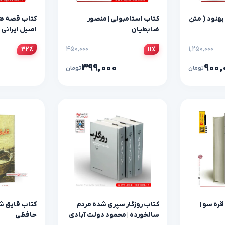
بهنود ( متن
کتاب استامبولی | منصور
کتاب قصه ه
ضابطیان
اصیل ایرانی (22 داستا
۴۵۰,۰۰۰
۱,۲۵۰,۰۰۰
۳۲٪
۱۱٪
۳۹۹,۰۰۰
۹۰۰,
تومان
تومان
ره سو |
کتاب روزگار سپری شده مردم
کتاب قایق شک
سالخورده | محمود دولت آبادی
حافظی