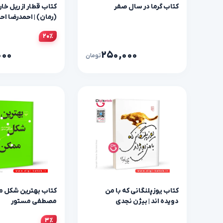
کتاب گرما در سال صفر
کتاب قطار از ریل خا
(رمان) | احمدرضا ا
۲۰٪
۰۰۰
۲۵۰,۰۰۰
تومان
کتاب یوزپلنگانی که با من
کتاب بهترین شکل مم
دویده اند | بیژن نجدی
مصطفی مستور
۳٪