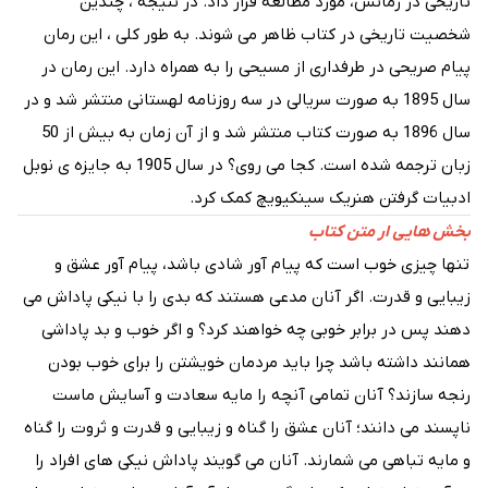
تاریخی در رمانش، مورد مطالعه قرار داد. در نتیجه ، چندین
شخصیت تاریخی در کتاب ظاهر می شوند. به طور کلی ، این رمان
پیام صریحی در طرفداری از مسیحی را به همراه دارد. این رمان در
سال 1895 به صورت سریالی در سه روزنامه لهستانی منتشر شد و در
سال 1896 به صورت کتاب منتشر شد و از آن زمان به بیش از 50
زبان ترجمه شده است. کجا می روی؟ در سال 1905 به جایزه ی نوبل
ادبیات گرفتن هنریک سینکیویچ کمک کرد.
بخش هایی ار متن کتاب
تنها چیزی خوب است که پیام آور شادی باشد، پیام آور عشق و
زیبایی و قدرت. اگر آنان مدعی هستند که بدی را با نیکی پاداش می
دهند پس در برابر خوبی چه خواهند کرد؟ و اگر خوب و بد پاداشی
همانند داشته باشد چرا باید مردمان خویشتن را برای خوب بودن
رنجه سازند؟ آنان تمامی آنچه را مایه سعادت و آسایش ماست
ناپسند می دانند؛ آنان عشق را گناه و زیبایی و قدرت و ثروت را گناه
و مایه تباهی می شمارند. آنان می گویند پاداش نیکی های افراد را