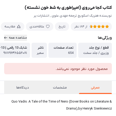
کتاب کجا می‌روی (امپراطوری به شط خون نشسته)
نویسنده:هنریک اسکویچ ترجمه:مهدی علوی , انتشارات پر
تاریخ
علاقه‌مندی
مقایسه
از
184
نظر
ویژگی‌ها
مشاهده همه
قطع / نوع جلد
تعداد صفحات
ناشر
شابک 13 رقمی | ISBN-13
وزیری / جلد سخت
654
سمیر
۹۷۸۹۶۴۶۵۵۲۰۸۱
محصول مورد نظر موجود نمی‌باشد.
معرفی
مشخصات
دیدگاه‌ها
Quo Vadis: A Tale of the Time of Nero (Dover Books on Literature &
Drama),by Henryk Sienkiewicz