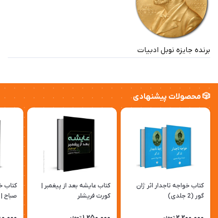
برنده جایزه نوبل ادبیات
🎲 محصولات پیشنهادی
کتاب خواجه تاجدار اثر ژان
کتاب عایشه بعد از پیغمبر |
کتاب خ
گور (2 جلدی)
کورت فریشلر
صباح | 
80,000
1,250,000
2,200,000
تومان
تومان