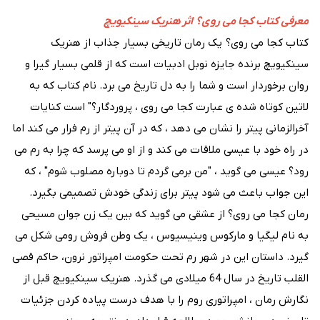
معرفی کتاب کجا می روی؟ اثر هنریک سینکیویچ
کتاب کجا می روی؟ یک رمان تاریخی بسیار جذاب از هنریک
سینکیویچ برنده جایزه نوبل ادبیات است که از قلمی بسیار گیرا و
روان برخوردار است و شما را به دل تاریخ می برد. نام کتاب که به
لاتین کوتاه شده ی عبارت کجا می روی ، پروردگار؟" است کنایات
آخرالزمانی پیتر را نشان می دهد ، که در آن پیتر از رم فرار می کند اما
در راه خود با عیسی ملاقات می کند و از او می پرسد که چرا به رم می
رود؟ عیسی می گوید ، "من برمی گردم تا دوباره مصلوب شوم" ، که
این جواب باعث می شود پیتر برای زندگی خودش تصمیمی بگیرد.
رمان کجا می روی؟ از عشقی می گوید که بین یک زن جوان مسیحی
به نام لیگیا و مارکوس وینیسیوس ، یک وطن فروش رومی شکل می
گیرد. داستان این در شهر رم تحت حکومت امپراتور نرون، حاکم قصی
القلب تاریخ در سال 64 میلادی می گذرد. هنریک سینکیویچ قبل از
نگارش رمان ، امپراتوری روم را با هدف درست پیاده کردن جزئیات