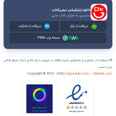
دانلود اپلیکیشن دیجی‌کتاب
دسترسی به هزاران کتاب چاپی
دریافت از بازار
دریافت از مایکت
نسخه وب PWA
© استفاده از تصاویر و محتوای سایت فقط در صورت درج نام و لینک منبع امکان
پذیر است.
digi-ketab.com
✅
djketab.com
Copyright © 2012 - 2026 |