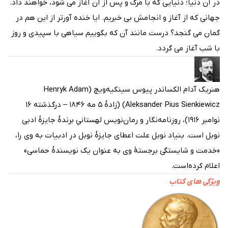
در آن دنیا؛ دنیایی که با مرگ و پس از آن آغاز می شود، خواهند داد.
جهانی که از آغاز و انجامش بی خبریم. ایا خنده آورتر از این هم در
گمان می گنجد؟ درست مانند آن که بگوییم سیاهی با سپیدی و روز
با شب آغاز می گردد.
هنریک آدام الکساندر پیوس سینکیه‌ویچ (Henryk Adam
Aleksander Pius Sienkiewicz) (زادهٔ ۵ مه ۱۸۴۶ – درگذشته ۱۶
نوامبر ۱۹۱۶)، روزنامه‌نگار و رمان‌نویس لهستانیِ برندهٔ جایزهٔ ادبی
نوبل است. بنیاد نوبل علت اعطای جایزهٔ نوبل در ادبیات به وی را،
«خدمت و شایستگی برجستهٔ وی به عنوان یک نویسندهٔ حماسی»
اعلام کرده‌است.
ویژگی های کتاب