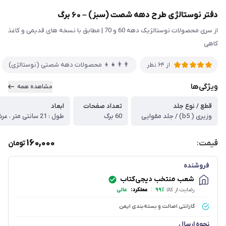
دفتر نوستالژی طرح دهه شصت (سبز) – ۶۰ برگ
از سری محصولات نوستالژیک دهه 60 و 70 | مطابق با نسخه های قدیمی و کاغذ
کاهی
👨‍👨‍👧‍👦 محصولات دهه شصتی (نوستالژی)
از
64
نظر
ویژگی‌ها
مشاهده همه
قطع / نوع جلد
تعداد صفحات
ابعاد
وزیری ( b5) / جلد مقوایی
60 برگ
طول : 21 سانتی متر ، عرض: 16 سانتی متر
160,000
قیمت:
تومان
فروشنده
شعب منتخب دیجی‌کتاب
رضایت از کالا
۹۹٪
|
عملکرد:
عالی
گارانتی اصالت و بسته‌بندی ایمن
نحوه ارسال