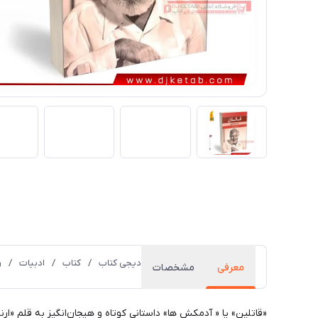
دیجی کتاب
/
کتاب
/
ادبیات
/
ر
معرفی
مشخصات
«قاتلین» یا « آدمکش ها» داستانی کوتاه و هیجان‌انگیز به قلم «