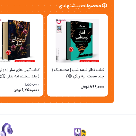
🎲 محصولات پیشنهادی
کتاب قطار نیمه شب | مت هیگ (
کتاب آیین‌ های سار | دو
جلد سخت، لبه رنگی 🟢)
(جلد سخت، لبه رنگی 📀)
1,550,000
899,000
تومان
1,250,000
تومان