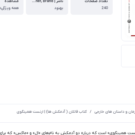
تعداد صفحات
ناشر | Publisher, Brand
مشاهده
240
بهنود
همه ویژگی‌ه
مان و داستان های خارجی
/
کتاب قاتلان ( آدمکش ها) | ارنست همینگوی
ارنست همینگوی» است که درباره‌ دو آدمکش به نام‌های «ال» و «ماکس» که برای