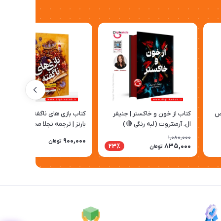
ص
کتاب از خون و خاکستر | جنیفر
کتاب بازی های ناگفته | جنیفر لین‌
ال. آرمنتروت (لبه رنگی 🔴)
بارنز | ترجمه نجلا محقق
1,080,000
900,000
تومان
835,000
23٪
تومان