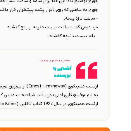
جورج توضیح داد: این غذا برای شامه و ساعت شش حا
جورج به ساعتی که روی دیوار پشت پیشخوان قرار داش
- ساعت تازه پنجه.
مرد دومی گفت: ساعت بیست دقیقه از پنج گذشته.
- بله. بیست دقیقه گذشته.
ارنست همینگوی (gway
به نام «وقایع‌نگاری ادبی» می‌باشد. شناخته شده‌ترین 
ارنست همینگوی در سال 1927 کتاب قاتلین (The Killers) را به رشته تحریر درآورده و از طریق نگارش آن به شهرت رسید.