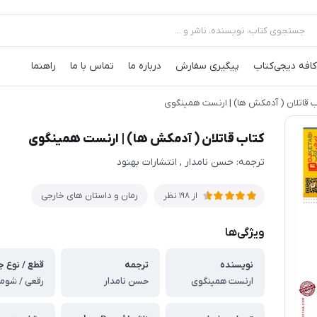
کافه‌ دیجی‌کتاب
پیگیری سفارش
درباره ما
تماس با ما
راهنما
ب قاتلان ( آدمکش ها) | ارنست همینگوی
کتاب قاتلان ( آدمکش ها) | ارنست همینگوی
ترجمه: حسن نامدار , انتشارات بهنود
رمان و داستان های خارجی
از
198
نظر
ویژگی‌ها
نویسنده
ترجمه
قطع / نوع ج
ارنست همینگوی
حسن نامدار
رقعی / شومی