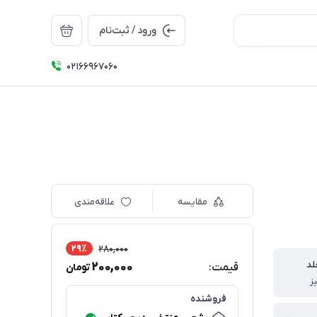
ورود / ثبت‌نام
۰۲۱66967060
مقایسه
علاقه‌مندی
29٪
280,000
لد
200,000
قیمت:
تومان
ز
فروشنده