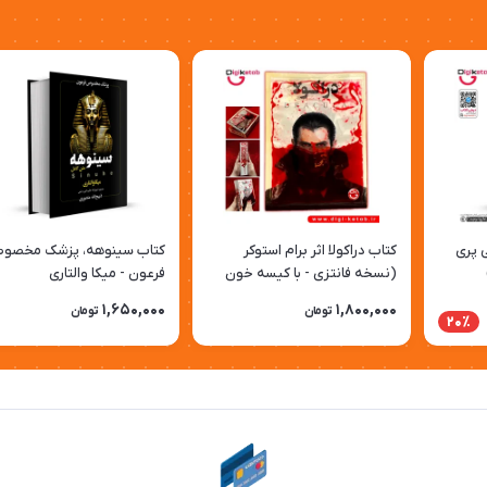
نی پری
کتاب دراکولا اثر برام استوکر
کتاب سینوهه، پزشک مخصو
(نسخه فانتزی - با کیسه خون
فرعون - میکا والتاری
مصنوعی🩸 )
1,650,000
1,800,000
تومان
تومان
20٪