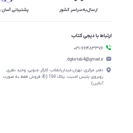
ارسال‌به‌سراسر کشور
پشتیبانی آسان 
ارتباط با دیجی کتاب
021-66483376
dgketab4@gmail.ir
دفتر مرکزی: تهران.میدان‌انقلاب، کارگر جنوبی، وحید نظری.
روبروی پلیس امنیت .پلاک 150 (🚷 فروش فقط به صورت
آنلاین)