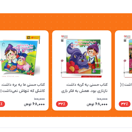
شت | (
کتاب حسنی یه گربه داشت،
کتاب حسنی ما یه بره داشت،
نازنازی بود، همش به فکر بازی
کاشکی که تنهاش نمی‌ذاشت | 
بود ( شعر کودک 👶)
شعر کودک 👶)
100,000
100,000
68,000
68,000
2٪
32٪
32٪
تومان
تومان