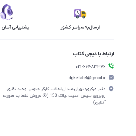
ارسال‌به‌سراسر کشور
پشتیبانی آسان 
ارتباط با دیجی کتاب
021-66483376
dgketab4@gmail.ir
دفتر مرکزی: تهران.میدان‌انقلاب، کارگر جنوبی، وحید نظری.
روبروی پلیس امنیت .پلاک 150 (🚷 فروش فقط به صورت
آنلاین)