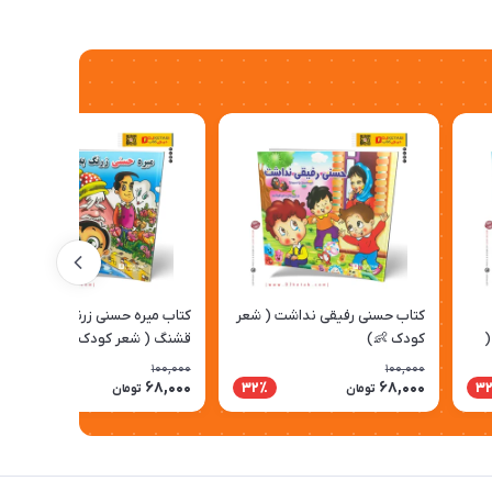
کتاب حسنی رفیقی نداشت ( شعر
کتاب میره حسنی زرنگ به اردبیل
(
کودک 👶)
قشنگ ( شعر کودک 👶 )
100,000
100,000
68,000
68,000
32٪
32٪
3
تومان
تومان