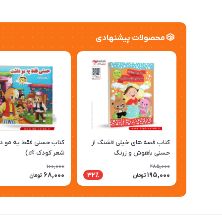
🎲 محصولات پیشنهادی
کتاب قصه های خیلی قشنگ از
کتاب حسنی فقط یه مو دا
حسنی باهوش و زرنگ
شعر کودک 👶)
100,000
285,000
68,000
195,000
32٪
تومان
تومان