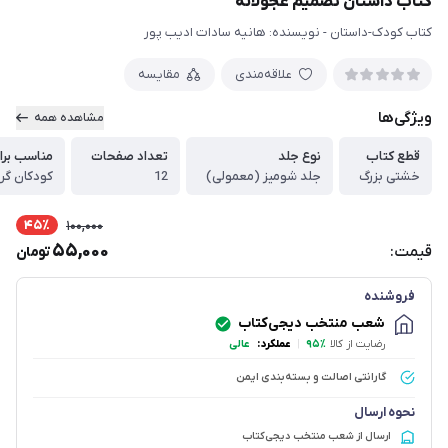
کتاب داستان تصمیم عجولانه
کتاب کودک-داستان - نویسنده: هانیه سادات ادیب پور
علاقه‌مندی
مقایسه
ویژگی‌ها
مشاهده همه
قطع کتاب
نوع جلد
تعداد صفحات
مناسب برا
خشتی بزرگ
جلد شومیز (معمولی)
12
کودکان گر
45٪
100,000
55,000
قیمت:
تومان
فروشنده
شعب منتخب دیجی‌کتاب
رضایت از کالا
۹۵٪
|
عملکرد:
عالی
گارانتی اصالت و بسته‌بندی ایمن
نحوه ارسال
ارسال از شعب منتخب دیجی‌کتاب