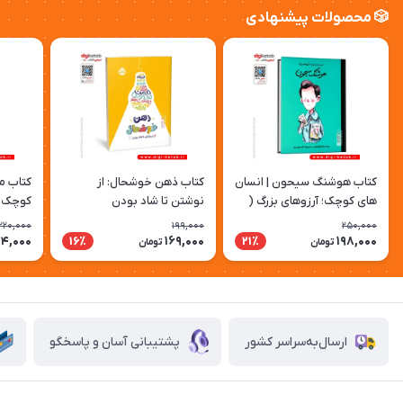
🎲 محصولات پیشنهادی
کتاب هوشنگ سیحون | انسان
کتاب ذهن خوشحال: از
کتاب ما
های کوچک؛ آرزوهای بزرگ (
نوشتن تا شاد بودن
کوچک؛ 
کودک، مصور)
مصور)
220,000
199,000
250,000
74,000
169,000
198,000
16٪
21٪
تومان
تومان
ارسال‌به‌سراسر کشور
پشتیبانی آسان و پاسخگو