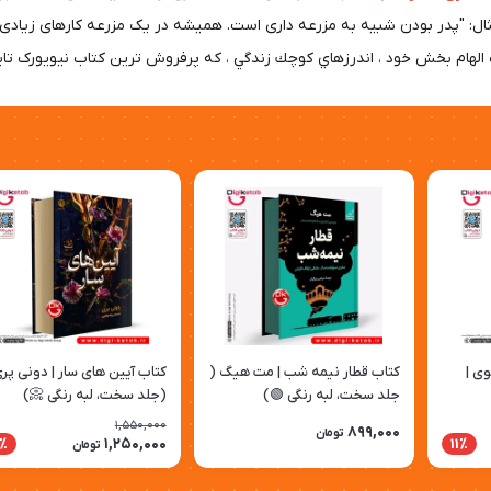
: "پدر بودن شبیه به مزرعه داری است. همیشه در یک مزرعه کارهای زیادی برا
خود ، اندرزهاي كوچك زندگي ، که پرفروش ترین کتاب نیویورک تایمز بود (1991-1994) مش
وی |
کتاب قطار نیمه شب | مت هیگ (
کتاب آیین‌ های سار | دونی پر
جلد سخت، لبه رنگی 🟢)
(جلد سخت، لبه رنگی 📀)
1,550,000
899,000
تومان
1,250,000
٪
11٪
تومان