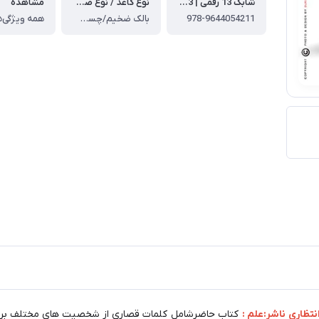
شابک 13 رقمی | ISBN-13
نوع کاغذ / نوع صحافی
مشاهده
978-9644054211
بالک ضخیم/چسب گرم
همه ویژگی‌ه
نتظاری ناشر:علم :
کتاب حاضرشامل کلمات قصاری از شخصیت های مختلف برای 