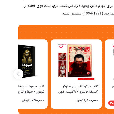
ی انجام دادن وجود دارد. این کتاب اثری است فوق العاده از
هور است.
ی
کتاب دراکولا اثر برام استوکر
کتاب سینوهه، پزشک مخصوص
(نسخه فانتزی - با کیسه خون
فرعون - میکا والتاری
مصنوعی🩸 )
1,650,000
1,800,000
تومان
تومان
20