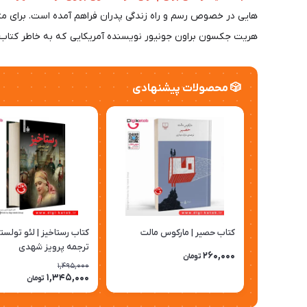
هایی در خصوص رسم و راه زندگی پدران فراهم آمده است. برای مثال
هریت جکسون براون جونیور نویسنده آمریکایی که به خاطر کتاب الهام بخش 
🎲 محصولات پیشنهادی
کتاب حصیر | مارکوس مالت
کتاب رستاخیز | لئو تولست
ترجمه پرویز شهدی
260,000
تومان
1,495,000
1,345,000
تومان