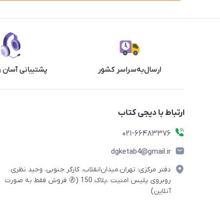
ارسال‌به‌سراسر کشور
پشتیبانی آسان 
ارتباط با دیجی کتاب
021-66483376
dgketab4@gmail.ir
دفتر مرکزی: تهران.میدان‌انقلاب، کارگر جنوبی، وحید نظری.
روبروی پلیس امنیت .پلاک 150 (🚷 فروش فقط به صورت
آنلاین)