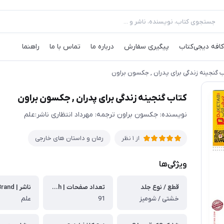
کافه‌ دیجی‌کتاب
پیگیری سفارش
درباره ما
تماس با ما
راهنما
ب گنجینه زندگی برای پدران , جکسون براون
کتاب گنجینه زندگی برای پدران , جکسون براون
نویسنده: جکسون براون ترجمه: مهرداد انتظاری ناشر:علم
رمان و داستان های خارجی
از
1
نظر
ویژگی‌ها
قطع / نوع جلد
تعداد صفحات | Print length
خشتی / شومیز
91
علم