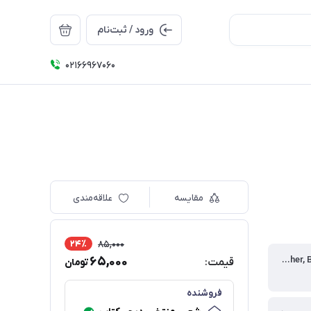
ورود / ثبت‌نام
۰۲۱66967060
مقایسه
علاقه‌مندی
24٪
85,000
ناشر | Publisher, Brand
65,000
قیمت:
تومان
فروشنده