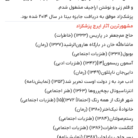
و قلم زنی و نوشتن اراجیف مشغول شدم.
پزشک‌زاد موفق به دریافت جایزه بیتا در سال ۲۰۱۴ شده بود.
مشهورترین آثار ایرج پزشکزاد
حاج مم‌جعفر در پاریس (۱۳۳۳) (خاطرات)
ماشاءالله خان در بارگاه هارون‌الرشید (۱۳۳۷) (رمان)
بوبول (۱۳۳۸) (طنزیات اجتماعی)
آسمون ریسمون[۱۴] (۱۳۴۲) (طنزیات ادبی)
دایی‌جان ناپلئون (۱۳۴۹) (رمان)
ادب مرد به ز دولت اوست تحریر شد (۱۳۵۲) (نمایش‌نامه)
انترناسیونال بچه‌پرروها (۱۳۶۳) (طنر اجتماعی)
شهر فرنگ از همه رنگ (احتمالاً ۱۳۷۲)[۱۵] (طنزیات اجتماعی)
خانوادهٔ نیک‌اختر (۱۳۸۰) (رمان)
رستم‌صولتان (۱۳۸۴) (طنزیات اجتماعی)
گلگشت خاطرات (۱۳۸۶) (طنزیات اجتماعی)
پسر حاجی باباجان (۱۳۸۷) (نمایش‌نامه)