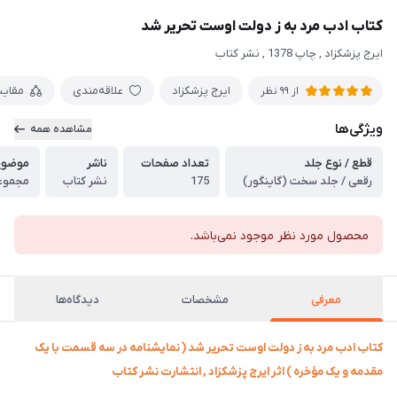
کتاب ادب مرد به ز دولت اوست تحریر شد
ایرج پزشکزاد , چاپ 1378 , نشر کتاب
ایرج پزشکزاد
علاقه‌مندی
مقای
از
99
نظر
ویژگی‌ها
مشاهده همه
قطع / نوع جلد
تعداد صفحات
ناشر
موضوع | ct
رقعی / جلد سخت (گاینگور)
175
نشر کتاب
مجموعه
محصول مورد نظر موجود نمی‌باشد.
معرفی
مشخصات
دیدگاه‌ها
کتاب ادب مرد به ز دولت اوست تحریر شد ( نمایشنامه در سه قسمت با یک
مقدمه و یک مؤخره ) اثر ایرج پزشکزاد , انتشارت نشر کتاب