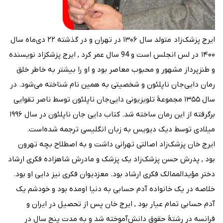
ایرج پزشک‌زاد متولد سال ۱۳۰۶ در تهران و در گذشته ۲۲ دی‌ماه سال
۱۴۰۰ در لس انجلس است و 94 سال عمر کرد , ایرج پزشکزاد نویسنده
و طنزپرداز مشهور و محبوب معاصر بود و او را بیشتر به خاطر خلق
رمان دایی‌جان ناپلئون و شخصیتی به همین نام شناخته می‌شود. در
سال ۱۳۵۵ مجموعهٔ تلویزیونی دایی‌جان ناپلئون توسط ناصر تقوایی
برگرفته از این رمان ساخته شد. کتاب دایی جان ناپلئون در سال ۱۹۹۶
میلادی توسط دیک دیویس به زبان انگلیسی ترجمه شده‌است.
ایرج خان پزشک‌زاد اصالتی تهرانی داشت و به اصطلاح بچه تهرون
بود , پدرش حسن پزشک‌زاد یک پزشک و مادرش شاهزاده فکری ارشاد
دختر مؤیدالممالک فکری ارشاد بود. معزدیوان فکری نیز دایی او بود.
خلاصه در یک خانواده آدم حسابی به دنیا اومده بود و خودشم یک
آدم حسابی تمام عیار بود , ایرج خان پس از تحصیل در ایران و
فرانسه در رشتهٔ حقوق دانش‌آموخته شد و به مدت پنج سال در