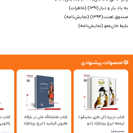
به یاد یار و دیار (۱۳۹۱) (خاطرات)
صندوق لعنت (۱۳۹۴) (نمایش‌نامه)
بلیط خان‌عمو (نمایش‌نامه)
🎲 محصولات پیشنهادی
کتاب دزیره | آن ماری سلینکو |
کتاب ماشاءالله خان در بارگاه
کتاب د
ترجمه ایرج پزشکزاد (دو
هارون الرشید | ایرج پزشکزاد
پالتویی
جلدی)
1,600,000