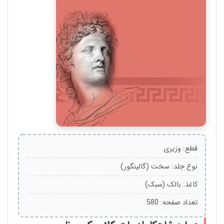
قطع: وزیری
نوع جلد: سخت (گالینگور)
کاغذ: بالک (سبک)
تعداد صفحه: 580