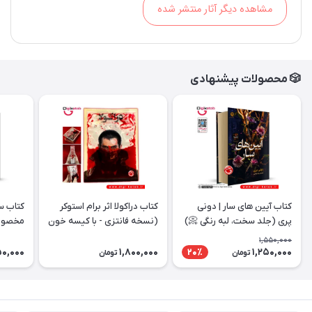
مشاهده دیگر آثار منتشر شده
🎲 محصولات پیشنهادی
کتاب آیین‌ های سار | دونی
کتاب دراکولا اثر برام استوکر
کتاب س
پری (جلد سخت، لبه رنگی 📀)
(نسخه فانتزی - با کیسه خون
مخصوص 
مصنوعی🩸 )
والتاری
1,550,000
50,000
1,800,000
1,250,000
20٪
تومان
تومان