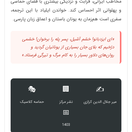
مخاطب ایرانی، قرابت و نزدیکی بیشتری با فضای حماسی
و پهلوانی اثر احساس کند. خواندن ایلیاد با این ترجمه،
سفری است هم‌زمان به یونان باستان و اعماق زبان پارسی.
«ای ایزد‌بانو! خشم آشیل، پسر پله را برخوان! خشمی
دژخیم که بلای جان بسیاری از یونانیان گردید و
روان‌های دلاورِ بسیار را به کام مرگ و تیرگی فرستاد.»
🎭
🏢
✍️
میر جلال الدین کزازی
نشر مرکز
حماسه کلاسیک
📅
1403