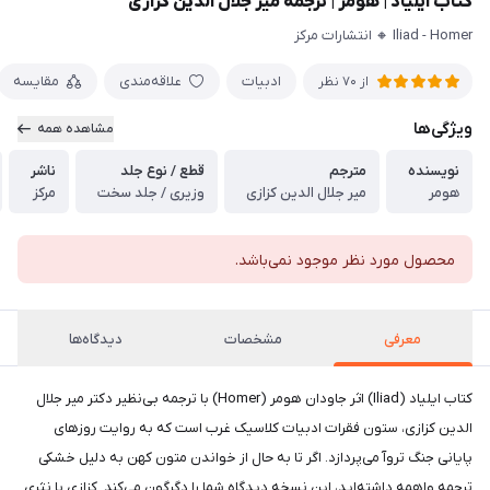
کتاب ایلیاد | هومر | ترجمه میر جلال الدین کزازی
Iliad - Homer 🔸 انتشارات مرکز
ادبیات
علاقه‌مندی
مقایسه
از 70 نظر
ویژگی‌ها
مشاهده همه
نویسنده
مترجم
قطع / نوع جلد
ناشر
هومر
میر جلال الدین کزازی
وزیری / جلد سخت
مرکز
محصول مورد نظر موجود نمی‌باشد.
معرفی
مشخصات
دیدگاه‌ها
کتاب ایلیاد (Iliad) اثر جاودان هومر (Homer) با ترجمه بی‌نظیر دکتر میر جلال
الدین کزازی، ستون فقرات ادبیات کلاسیک غرب است که به روایت روزهای
پایانی جنگ تروآ می‌پردازد. اگر تا به حال از خواندن متون کهن به دلیل خشکی
ترجمه واهمه داشته‌اید، این نسخه دیدگاه شما را دگرگون می‌کند. کزازی با نثری