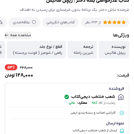
کتاب عذرخواهی بسه دختر | ریچل هالیس
شرمنده نباش دختر: یک برنامه بدون شرمساری برای رسیدن به اهداف
کتاب‌های انگیزشی
علاقه‌مندی
از 223 نظر
ویژگی‌ها
مشاهده همه
نویسنده
ترجمه
قطع / نوع جلد
تع
ریچل هالیس
شیرین راحله
رقعی / شومیز ( فونت برجسته)
8
53٪
268,000
128,000
قیمت:
تومان
فروشنده
شعب منتخب دیجی‌کتاب
رضایت از کالا
۹۸٪
|
عملکرد:
عالی
گارانتی اصالت و بسته‌بندی ایمن
نحوه ارسال
ارسال از شعب منتخب دیجی‌کتاب