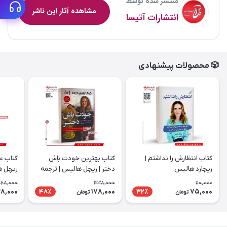
منتشر شده توسط
مشاهده آثار این ناشر
انتشارات آتیسا
🎲 محصولات پیشنهادی
کتاب انتظارش را نداشتم |
کتاب بهترین خودت باش
کتاب ع
ریچارد هالیس
دختر | ریچل هالیس | ترجمه
ریچل 
لیلا صانعی
268,000
338,000
110,000
28,000
178,000
75,000
48٪
32٪
تومان
تومان