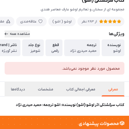
کتاب سرگشتگی (اشو)
مجموعه ای از سخنان و تعالیم اوشو عارف معاصر هندی
اوشو ( اشو )
علاقه‌مندی
مقا
از
283
نظر
ویژگی‌ها
مشاهده همه
نویسنده
ترجمه
قطع
نوع جلد
ناشر | Publisher, Brand
اوشو
حمید حیدری نژاد
رقعی
شومیز
نشر آویژه
محصول مورد نظر موجود نمی‌باشد.
معرفی
معرفی اجمالی کتاب
مشخصات
دیدگاه‌ها
کتاب سرگشتگی اثر اوشو (اشو) نویسنده: اشو ترجمه: حمید حیدری نژاد
🎲 محصولات پیشنهادی