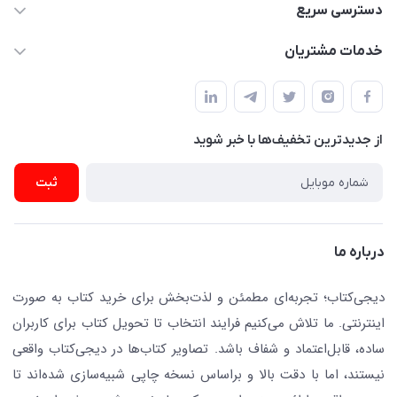
021-66483376
دسترسی سریع
dgketab4@gmail.ir
کتاب (دسته‌بندی)
خدمات مشتریان
دفتر مرکزی: تهران.میدان‌انقلاب، کارگر جنوبی، وحید نظری. روبروی
فروشگاه
راهنما
پلیس امنیت .پلاک 150 (🚷 فروش فقط به صورت آنلاین)
ناشران همکار
پیگیری سفارشات
نویسندگان و مترجمان
از جدید‌ترین تخفیف‌ها با‌ خبر شوید
رهگیری مرسولات پستی
لوازم التحریر
ارسال تیکت پشتیبانی
ثبت
تجهیزات آموزشی و کمک آموزشی
حریم خصوصی
کافه دیجی کتاب
تماس با ما
درباره ما
جستجو در سایت
درباره ما
کتابیاب
دیجی‌کتاب؛ تجربه‌ای مطمئن و لذت‌بخش برای خرید کتاب به صورت
اینترنتی. ما تلاش می‌کنیم فرایند انتخاب تا تحویل کتاب برای کاربران
ساده، قابل‌اعتماد و شفاف باشد. تصاویر کتاب‌ها در دیجی‌کتاب واقعی
نیستند، اما با دقت بالا و براساس نسخه چاپی شبیه‌سازی شده‌اند تا