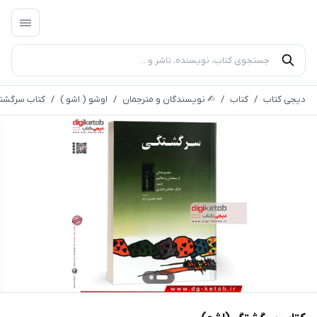
دیجی کتاب
/
کتاب
/
✍︎ نویسندگان و مترجمان
/
اوشو ( اشو )
/
کتاب سرگشتگ