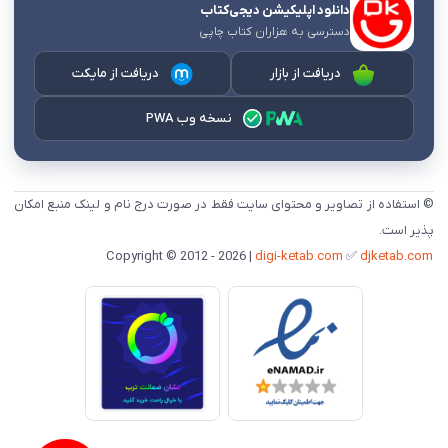
دانلود اپلیکیشن دیجی‌کتاب
دسترسی به هزاران کتاب چاپی
دریافت از بازار
دریافت از مایکت
نسخه وب PWA
© استفاده از تصاویر و محتوای سایت فقط در صورت درج نام و لینک منبع امکان
پذیر است.
digi-ketab.com
✅
djketab.com
Copyright © 2012 - 2026 |