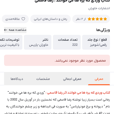
کتاب وردی که بره ها می خوانند | رضا قاسمی
انتشارات خاوران
رمان و داستان‌های ایرانی
علاقه‌مندی
از
2
نظر
ویژگی‌ها
مشاهده همه
قطع / نوع جلد
تعداد صفحات
ناشر
توضیحات تکمی
رقعی/شومیز
222
خاوران-پاریس
با کیفیت ترین
محصول مورد نظر موجود نمی‌باشد.
معرفی
معرفی اجمالی
مشخصات
دیدگاه‌ها
کتاب وردی که بره ها می خوانند اثر رضا قاسمی :
"وردی که بره ها می خوانند"
رمانی است بسیار زیبا نوشته رضا قاسمی که نخستین بار در آوریل سال 2002 با
نام " دیوانه و برج مونپارناس" به صورت فی البداهه و زیر چشم خوانندگان به
مدت 42 شب(هر شب یک قسمت) روی سایت شخصی نویسنده نوشته و منتشر