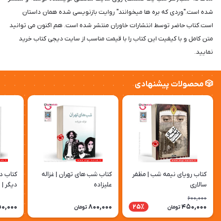
شده است."وردی که بره ها میخوانند" روایت بازنویسی شده همان داستان
است.کتاب حاضر توسط انتشارات خاوران منتشر شده است. هم اکنون می توانید
متن کامل و با کیفیت این کتاب را با قیمت مناسب از سایت دیجی کتاب خرید
نمایید.
🎲 محصولات پیشنهادی
کتاب رویای نیمه شب | مظفر
کتاب شب های تهران | غزاله
کتاب د
سالاری
علیزاده
دیگر | 
600,000
0,000
800,000
450,000
25٪
تومان
تومان