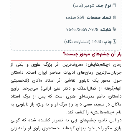
📕
نوع جلد:
شومیز (مات)
📄
تعداد صفحات:
269 صفحه
🔢
شابک:
978-9646736597
🗓️
چاپ:
1403 (انتشارات نگاه)
راز آن چشم‌های مرموز چیست؟
رمان
«چشم‌هایش»
معروف‌ترین اثر
بزرگ علوی
و یکی از
جریان‌سازترین رمان‌های ادبیات معاصر ایران است. داستان
حول محور یک تابلوی نقاشی اثر استاد ماکان (شخصیتی
الهام‌گرفته از کمال‌الملک و دکتر تقی ارانی) می‌چرخد. راوی
داستان، ناظم مدرسه‌ای هنری است که پس از مرگ استاد
ماکان در تبعید، سعی دارد راز مرگ او و به ویژه راز تابلویی به
نام «چشم‌هایش» را کشف کند.
در این تابلو، چشم‌های زنی به تصویر کشیده شده که گویی
رازی مگو را در خود پنهان کرده‌اند. جستجوی راوی او را به زنی