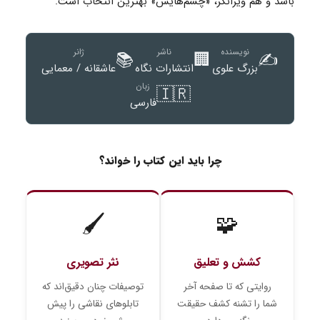
باشد و هم ویرانگر، «چشم‌هایش» بهترین انتخاب است.
نویسنده
ناشر
ژانر
📚
🏢
✍️
بزرگ علوی
انتشارات نگاه
عاشقانه / معمایی
زبان
🇮🇷
فارسی
چرا باید این کتاب را خواند؟
🖌️
🧩
کشش و تعلیق
نثر تصویری
روایتی که تا صفحه آخر
توصیفات چنان دقیق‌اند که
شما را تشنه کشف حقیقت
تابلوهای نقاشی را پیش