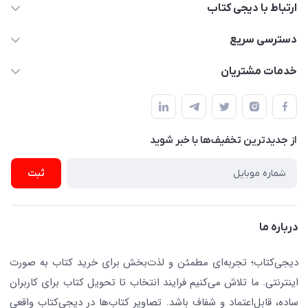
ارتباط با دیجی کتاب
021-66483376
دسترسی سریع
dgketab4@gmail.ir
کتاب (دسته‌بندی)
خدمات مشتریان
دفتر مرکزی: تهران.میدان‌انقلاب، کارگر جنوبی، وحید نظری. روبروی
فروشگاه
راهنما
پلیس امنیت .پلاک 150 (🚷 فروش فقط به صورت آنلاین)
ناشران همکار
پیگیری سفارشات
نویسندگان و مترجمان
از جدید‌ترین تخفیف‌ها با‌ خبر شوید
رهگیری مرسولات پستی
لوازم التحریر
ارسال تیکت پشتیبانی
ثبت
تجهیزات آموزشی و کمک آموزشی
حریم خصوصی
کافه دیجی کتاب
تماس با ما
درباره ما
جستجو در سایت
درباره ما
کتابیاب
دیجی‌کتاب؛ تجربه‌ای مطمئن و لذت‌بخش برای خرید کتاب به صورت
اینترنتی. ما تلاش می‌کنیم فرایند انتخاب تا تحویل کتاب برای کاربران
ساده، قابل‌اعتماد و شفاف باشد. تصاویر کتاب‌ها در دیجی‌کتاب واقعی