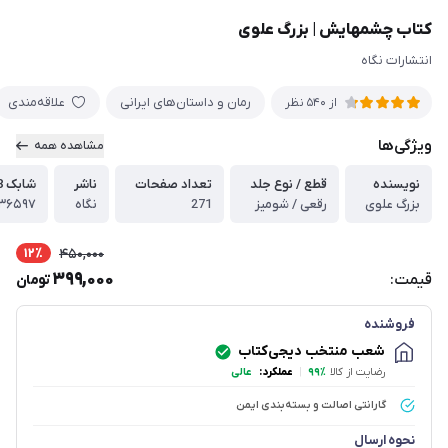
کتاب چشمهايش | بزرگ علوی
انتشارات نگاه
رمان و داستان‌های ایرانی
علاقه‌مندی
از
540
نظر
ویژگی‌ها
مشاهده همه
نویسنده
قطع / نوع جلد
تعداد صفحات
ناشر
شابک 13 رقمی | ISBN-13
بزرگ علوی
رقعی / شومیز
271
نگاه
۳۶۵۹۷
12٪
450,000
399,000
قیمت:
تومان
فروشنده
شعب منتخب دیجی‌کتاب
رضایت از کالا
۹۹٪
|
عملکرد:
عالی
گارانتی اصالت و بسته‌بندی ایمن
نحوه ارسال