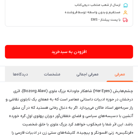
ارسال از شعب منتخب دیجی‌کتاب
مستقیم و بدون واسطه توسط فروشنده
با پست پیشتاز - EMS
۶۶ فروش در هفته گذشته
افزودن به سبدخرید
معرفی
معرفی اجمالی
مشخصات
دیدگاه‌ها
چشم‌هایش (Her Eyes) شاهکار جاودانه بزرگ علوی (Bozorg Alavi)، اثری
درخشان در حوزه ادبیات داستانی معاصر است که به معمای یک تابلوی نقاشی و
راز سر‌به‌مهر استاد ماکان می‌پردازد. اگر به دنبال رمانی هستید که در آن عشق
آتشین با دسیسه‌های سیاسی و فضای خفقان‌آور دوران پهلوی اول گره خورده
باشد، این اثر شما را میخکوب خواهد کرد.بزرگ علوی با خلق شخصیت
«فرنگیس»، زنی افسونگر و پیچیده، کلیشه‌های سنتی زن در ادبیات فارسی را