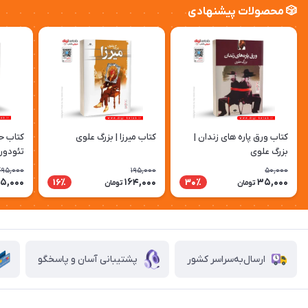
🎲 محصولات پیشنهادی
کتاب ورق پاره های زندان |
کتاب میرزا | بزرگ علوی
کتاب حم
بزرگ علوی
تئودور 
علوی
495,000
195,000
50,000
5,000
164,000
35,000
16٪
30٪
تومان
تومان
ارسال‌به‌سراسر کشور
پشتیبانی آسان و پاسخگو