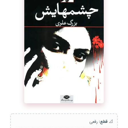
📐
قطع:
رقعی