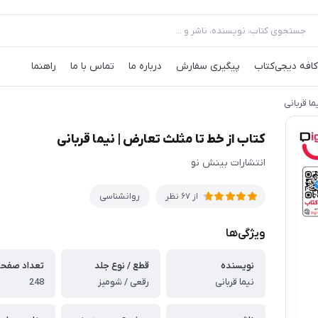
کافه‌ دیجی‌کتاب
پیگیری سفارش
درباره ما
تماس با ما
راهنما
ا قربانی
کتاب از خط تا مثلث تعارض | نیما قربانی
انتشارات بینش نو
روانشناسی
از
67
نظر
ویژگی‌ها
نویسنده
قطع / نوع جلد
تعداد صفح
نیما قربانی
رقعی / شومیز
248