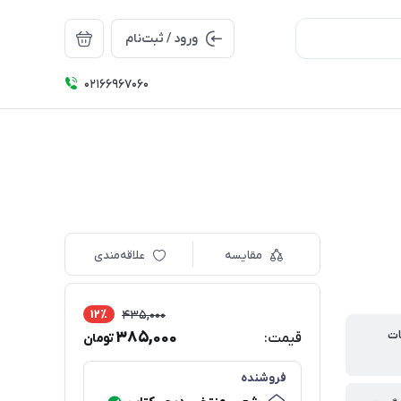
ورود / ثبت‌نام
۰۲۱66967060
مقایسه
علاقه‌مندی
12٪
435,000
ات
385,000
قیمت:
تومان
فروشنده