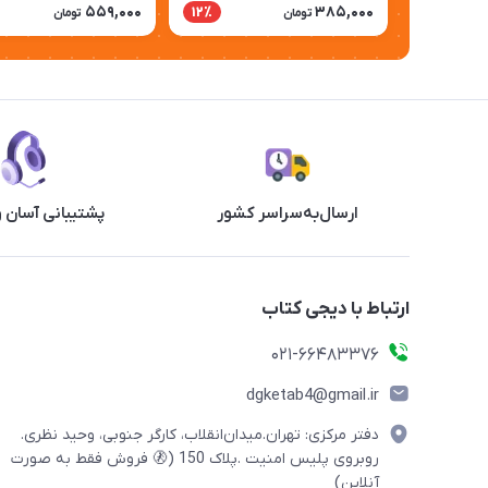
559,000
385,000
12٪
تومان
تومان
ارسال‌به‌سراسر کشور
پشتیبانی آسان 
ارتباط با دیجی کتاب
021-66483376
dgketab4@gmail.ir
دفتر مرکزی: تهران.میدان‌انقلاب، کارگر جنوبی، وحید نظری.
روبروی پلیس امنیت .پلاک 150 (🚷 فروش فقط به صورت
آنلاین)