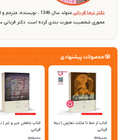
دکتر نیما قربانی
متولد سال 1346 ، نویسن
محوری شخصیت صورت بندی کرده است. دکتر قربانی سوپر
🎲 محصولات پیشنهادی
کتاب از خط تا مثلث تعارض | نیما
کتاب شاهان خیر و شر | نی
قربانی
قربانی
595,000
435,000