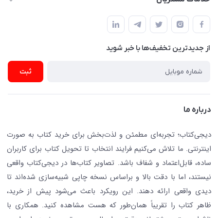
دفتر مرکزی: تهران.میدان‌انقلاب، کارگر جنوبی، وحید نظری. روبروی
فروشگاه
راهنما
پلیس امنیت .پلاک 150 (🚷 فروش فقط به صورت آنلاین)
ناشران همکار
پیگیری سفارشات
نویسندگان و مترجمان
از جدید‌ترین تخفیف‌ها با‌ خبر شوید
رهگیری مرسولات پستی
لوازم التحریر
ارسال تیکت پشتیبانی
ثبت
تجهیزات آموزشی و کمک آموزشی
حریم خصوصی
کافه دیجی کتاب
تماس با ما
درباره ما
جستجو در سایت
درباره ما
کتابیاب
دیجی‌کتاب؛ تجربه‌ای مطمئن و لذت‌بخش برای خرید کتاب به صورت
اینترنتی. ما تلاش می‌کنیم فرایند انتخاب تا تحویل کتاب برای کاربران
ساده، قابل‌اعتماد و شفاف باشد. تصاویر کتاب‌ها در دیجی‌کتاب واقعی
نیستند، اما با دقت بالا و براساس نسخه چاپی شبیه‌سازی شده‌اند تا
دیدی واقعی ارائه دهند. این رویکرد باعث می‌شود پیش از خرید،
ظاهر کتاب را تقریباً همان‌طور که هست مشاهده کنید. همکاری با