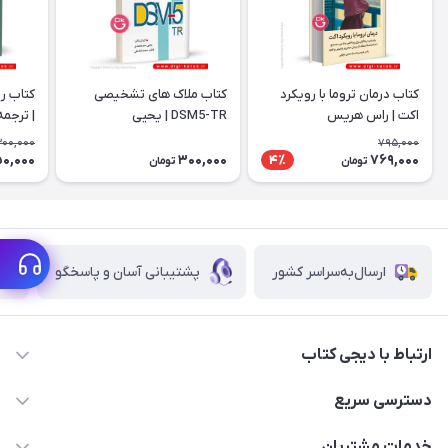
کتاب درمان تروما با رویکرد
کتاب ملاک های تشخیصی
کتاب ر
اکت | راس هریس
DSM5-TR | یحیی
| ترجمه
سیدمحمدی
(ویرایست
300,000
795,000
50,000
300,000
769,000
4٪
تومان
تومان
ارسال‌به‌سراسر کشور
پشتیبانی آسان و پاسخگو
ارتباط با دیجی کتاب
021-66483376
دسترسی سریع
dgketab4@gmail.ir
کتاب (دسته‌بندی)
خدمات مشتریان