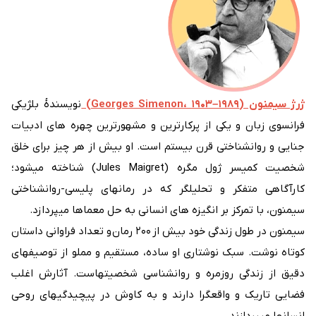
ژرژ سیمنون (Georges Simenon، ۱۹۰۳–۱۹۸۹)
نویسندهٔ بلژیکی
فرانسوی زبان و یکی از پرکارترین و مشهورترین چهره های ادبیات
جنایی و روانشناختی قرن بیستم است. او بیش از هر چیز برای خلق
شخصیت کمیسر ژول مگره (Jules Maigret) شناخته میشود؛
کارآگاهی متفکر و تحلیلگر که در رمانهای پلیسی-روانشناختی
سیمنون، با تمرکز بر انگیزه های انسانی به حل معماها میپردازد.
سیمنون در طول زندگی خود بیش از ۲۰۰ رمان و تعداد فراوانی داستان
کوتاه نوشت. سبک نوشتاری او ساده، مستقیم و مملو از توصیفهای
دقیق از زندگی روزمره و روانشناسی شخصیتهاست. آثارش اغلب
فضایی تاریک و واقعگرا دارند و به کاوش در پیچیدگیهای روحی