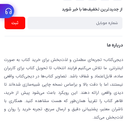
پیگیری سفارشات
نویسندگان و مترجمان
از جدید‌ترین تخفیف‌ها با‌ خبر شوید
رهگیری مرسولات پستی
لوازم التحریر
ارسال تیکت پشتیبانی
ثبت
تجهیزات آموزشی و کمک آموزشی
حریم خصوصی
کافه دیجی کتاب
تماس با ما
درباره ما
جستجو در سایت
درباره ما
کتابیاب
دیجی‌کتاب؛ تجربه‌ای مطمئن و لذت‌بخش برای خرید کتاب به صورت
اینترنتی. ما تلاش می‌کنیم فرایند انتخاب تا تحویل کتاب برای کاربران
ساده، قابل‌اعتماد و شفاف باشد. تصاویر کتاب‌ها در دیجی‌کتاب واقعی
نیستند، اما با دقت بالا و براساس نسخه چاپی شبیه‌سازی شده‌اند تا
دیدی واقعی ارائه دهند. این رویکرد باعث می‌شود پیش از خرید،
ظاهر کتاب را تقریباً همان‌طور که هست مشاهده کنید. همکاری با
ناشران معتبر، پشتیبانی دقیق و ارسال سریع، تجربه خرید را روان و
لذت‌بخش می‌کند.