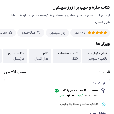
کتاب مگره و جیب بر | ژرژ سیمنون
از سری کتاب های پلیسی , جنایی و معمایی 🔸 ترجمه حسن زیادلو 🔸 انتشارات
هزار افسان
ژرژ سیمنون
علاقه‌مندی
مقای
از
86
نظر
ویژگی‌ها
قطع / نوع جلد
تعداد صفحات
ناشر
مناسب برای
رقعی / شومیز
220
هزار افسان
بزرگسال
110,000
قیمت:
تومان
فروشنده
شعب منتخب دیجی‌کتاب
رضایت از کالا
۹۸٪
|
عملکرد:
عالی
گارانتی اصالت و بسته‌بندی ایمن
نحوه ارسال