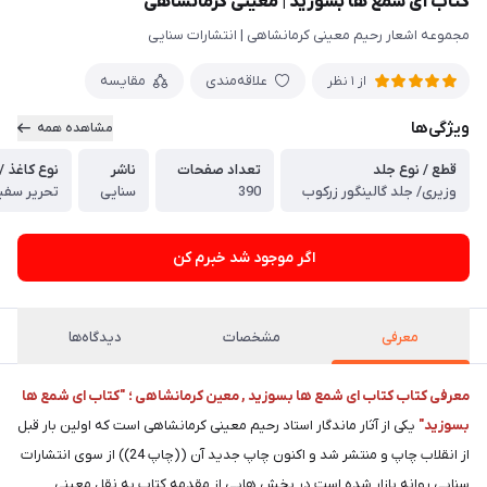
کتاب ای شمع ها بسوزید | معینی کرمانشاهی
مجموعه اشعار رحیم معینی کرمانشاهی | انتشارات سنایی
علاقه‌مندی
مقایسه
از
1
نظر
ویژگی‌ها
مشاهده همه
قطع / نوع جلد
تعداد صفحات
ناشر
نوع کاغذ 
وزیری/ جلد گالینگور زرکوب
390
سنایی
تحریر سفی
اگر موجود شد خبرم کن
معرفی
مشخصات
دیدگاه‌ها
معرفی کتاب کتاب ای شمع ها بسوزید , معین کرمانشاهی ؛ "کتاب ای شمع ها
بسوزید"
یکی از آثار ماندگار استاد رحیم معینی کرمانشاهی است که اولین بار قبل
از انقلاب چاپ و منتشر شد و اکنون چاپ جدید آن ((چاپ 24)) از سوی انتشارات
سنایی روانه بازار شده است.در بخش هایی از مقدمه کتاب به نقل معینی