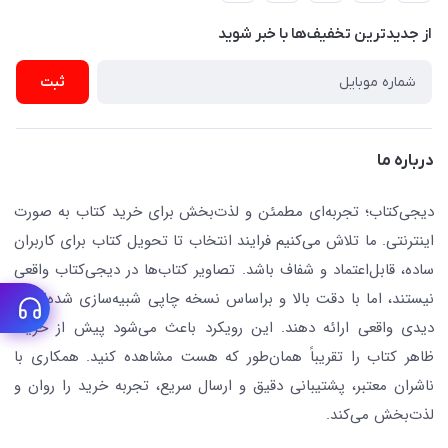
پیگیری سفارشات
نویسندگان و مترجمان
از جدید‌ترین تخفیف‌ها با‌ خبر شوید
رهگیری مرسولات پستی
لوازم التحریر
ارسال تیکت پشتیبانی
ثبت
تجهیزات آموزشی و کمک آموزشی
حریم خصوصی
کافه دیجی کتاب
تماس با ما
درباره ما
جستجو در سایت
درباره ما
کتابیاب
دیجی‌کتاب؛ تجربه‌ای مطمئن و لذت‌بخش برای خرید کتاب به صورت
اینترنتی. ما تلاش می‌کنیم فرایند انتخاب تا تحویل کتاب برای کاربران
ساده، قابل‌اعتماد و شفاف باشد. تصاویر کتاب‌ها در دیجی‌کتاب واقعی
نیستند، اما با دقت بالا و براساس نسخه چاپی شبیه‌سازی شده‌اند تا
دیدی واقعی ارائه دهند. این رویکرد باعث می‌شود پیش از خرید،
ظاهر کتاب را تقریباً همان‌طور که هست مشاهده کنید. همکاری با
ناشران معتبر، پشتیبانی دقیق و ارسال سریع، تجربه خرید را روان و
لذت‌بخش می‌کند.