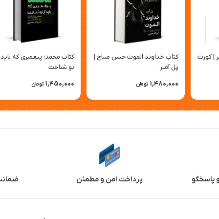
 | کورت
کتاب خداوند الموت حسن صباح |
کتاب محمد؛ پیغمبری که باید ا
پل آمیر
نو شناخت
1,450,000
1,480,000
تومان
تومان
و پاسخگو
پرداخت امن و مطمئن
ضمانت 