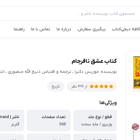
کافه‌ دیجی‌کتاب
پیگیری سفارش
درباره ما
تماس با ما
راهنما
کتاب عشق نافرجام
نویسنده: موریس دکبرا , ترجمه و اقتباس ذبیح الله منصوری , انتش
تاریخ
از
496
نظر
ویژگی‌ها
قطع / نوع جلد
تعداد صفحات
وزیری / جلد سخت
368
گلریز