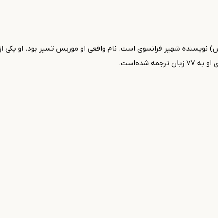
کبرا (۲۶ مه ۱۸۸۵ پاریس - ۱ ژوئن ۱۹۷۳ پاریس) نویسنده شهیر فرانسوی است. نام واقعی او موریس ت