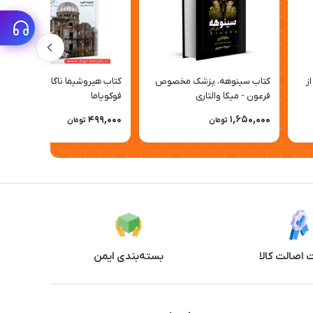
ز
کتاب سینوهه، پزشک مخصوص
کتاب هیروشیما ناگاساکی | تاکوما
فرعون - میکا والتاری
فوکویاما
499,000
1,650,000
تومان
تومان
اصالت کالا
بسته‌بندی ایمن